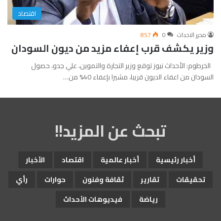
اقتصاد
محرر الاحداث
0
857
وزير يكشف قرب إعفاء مزيد من ديون السودان
الخرطوم: الأحداث نيوز توقع وزير التجارة والتموين، علي جدو، حصول
السودان من اعفاء الديون قريبا، مشيرا بإعفاء 40% من…
تبحث عن المزيد!!
أخبار رئيسية
أخبار عالمية
اقتصاد
الأخبار
تحقيقات
تقارير
ثقافة وفنون
حوارات
رأي
رياضة
فيديوهات الأحداث