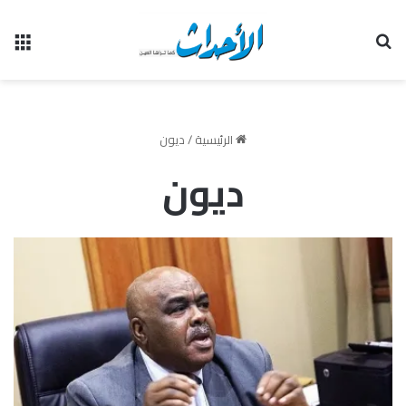
بحث عن
الق
الرئيسية
/
ديون
ديون