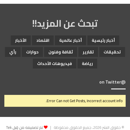
تبحث عن المزيد!!
أخبار رئيسية
أخبار عالمية
اقتصاد
الأخبار
تحقيقات
تقارير
ثقافة وفنون
حوارات
رأي
رياضة
فيديوهات الأحداث
@on Twitter
Error Can not Get Posts, Incorrect account info.
© حقوق النشر 2026، جميع الحقوق محفوظة |
تم تصميمه من قِبل Tek