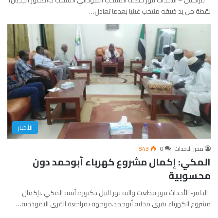
مراكش – الأحداث نيوز خطف المنتخب السوداني الملقب ب(صقور الجديان)
نقطة من يد ضيفه منتخب غينيا بعدما تعادل…
الأخبار
محرر الاحداث
0
843
المكي: إكمال مشروع كهرباء أبوحمد دون
محسوبية
الدامر- الأحداث نيوز قطعت والية نهر النيل دكتورة آمنة المكي ،بإكمال
مشروع الكهرباء بقرى محلية أبوحمد،موجهة بمراجعة القرى النموذجية…