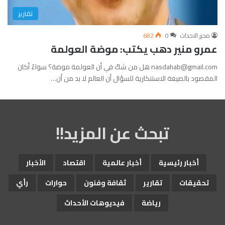
تقارير
محرر الاحداث
0
682
عمرو منير دهب يكتب: موضة العولمة
nasdahab@gmail.com هل من شكّ في أن العولمة موضة؟ سواءٌ أكان
المقصود بالصيغة الاستنكارية للسؤال أن العالم لا بد من أن…
تبحث عن المزيد!!
أخبار رئيسية
أخبار عالمية
اقتصاد
الأخبار
تحقيقات
تقارير
ثقافة وفنون
حوارات
رأي
رياضة
فيديوهات الأحداث