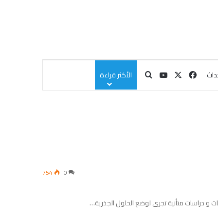
‫X
فيسبوك
‫YouTube
بحث عن
داث
الأكثر قراءة
754
0
بات و دراسات متأنية تجري لوضع الحلول الجذرية…