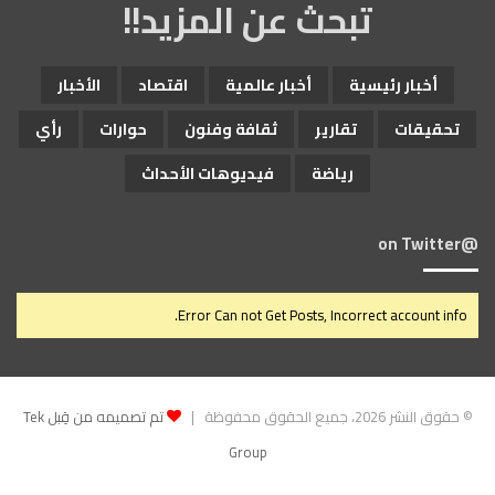
تبحث عن المزيد!!
أخبار رئيسية
أخبار عالمية
اقتصاد
الأخبار
تحقيقات
تقارير
ثقافة وفنون
حوارات
رأي
رياضة
فيديوهات الأحداث
@on Twitter
Error Can not Get Posts, Incorrect account info.
© حقوق النشر 2026، جميع الحقوق محفوظة |
تم تصميمه من قِبل Tek
Group